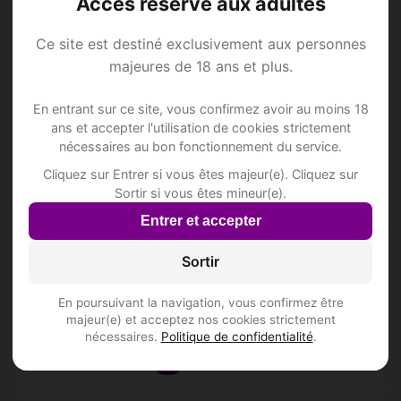
Accès réservé aux adultes
ALTA RIPA II
Ce site est destiné exclusivement aux personnes
Engelstraat 6
majeures de 18 ans et plus.
Inscris-toi pour voir le n°
En entrant sur ce site, vous confirmez avoir au moins 18
KEMPENSE HOTEL MAATSCHAPPIJ
ans et accepter l'utilisation de cookies strictement
Corsendonk 5
nécessaires au bon fonctionnement du service.
Cliquez sur Entrer si vous êtes majeur(e). Cliquez sur
PatriGelu
Sortir si vous êtes mineur(e).
Steenweg op Turnhout 106
Entrer et accepter
Inscris-toi pour voir le n°
Sortir
Priorij Corsendonk
Corsendonk 5
En poursuivant la navigation, vous confirmez être
Inscris-toi pour voir le n°
majeur(e) et acceptez nos cookies strictement
nécessaires.
Politique de confidentialité
.
📍 Restaurantss
17