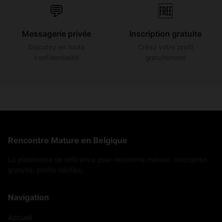
💬
🆓
Messagerie privée
Inscription gratuite
Discutez en toute
Créez votre profil
confidentialité
gratuitement
Rencontre Mature en Belgique
La plateforme de référence pour rencontre mature. Inscription
gratuite, profils vérifiés.
Navigation
Accueil