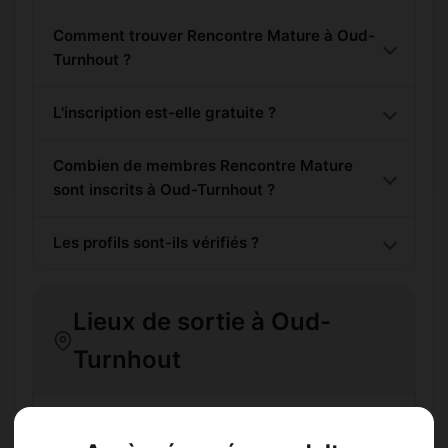
Comment trouver Rencontre Mature à Oud-
Turnhout ?
L'inscription est-elle gratuite ?
Combien de membres Rencontre Mature
sont inscrits à Oud-Turnhout ?
Les profils sont-ils vérifiés ?
Lieux de sortie à Oud-
Turnhout
📍 Hôtelss
4