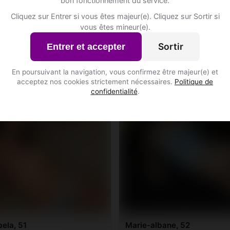
bon fonctionnement du service.
Cliquez sur Entrer si vous êtes majeur(e). Cliquez sur Sortir si
vous êtes mineur(e).
a, 36
Fatou-kine, 53
ons • Tatoueuse
Sagittaire
Sortir
Entrer et accepter
• Flandre orientale
Assenede • Flandre orientale
En poursuivant la navigation, vous confirmez être majeur(e) et
acceptez nos cookies strictement nécessaires.
Politique de
♀
confidentialité
.
bela, 51
Marie-albane, 52