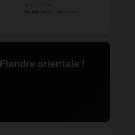
Vierge • Pilote
Buggenhout • Flandre orientale
landre orientale !