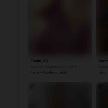
Maldegem
Me
(9990-9992)
Oosterzele
Re
(9860)
Sint-Lievens-Houtem
Si
(9520, 9521)
Termonde
Wa
(9200)
Evelie, 45
Fanie
Wortegem-Petegem
Ze
(9790)
Balance • Agente immobilière
Cance
Aalter • Flandre orientale
Alost 
Zulte
Zw
(9870)
♀
♀