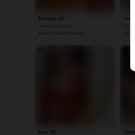
Evelyse, 53
Fany
Verseau • Artiste
Poiss
Aalter • Flandre orientale
Alost 
♀
♀
Fela, 42
Felis