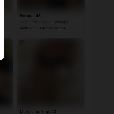
Fedoua, 48
Capricorne • Sapeur-pompier
Audenarde • Flandre orientale
♀
Marie-albertine, 40