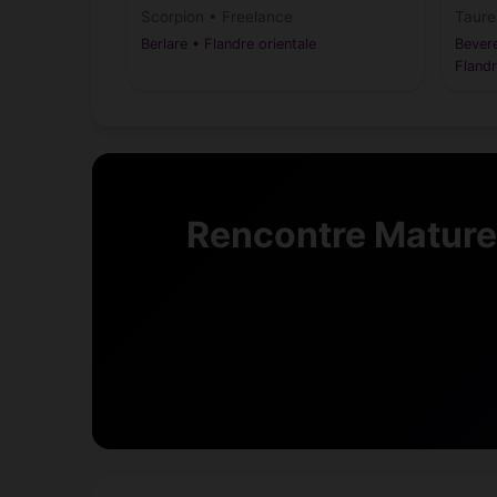
Scorpion • Freelance
Taure
Berlare • Flandre orientale
Bever
Flandr
Rencontre Mature 