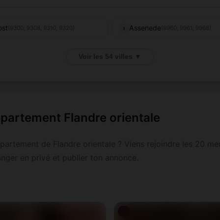
ost
Assenede
(9300, 9308, 9310, 9320)
(9960, 9961, 9968)
veren-Kruibeke-
(9120, 9130,
Brakel
(9660, 9661)
Voir les 54 villes ▼
ijndrecht
9150)
nderleeuw
Destelbergen
(9470, 9472, 9473)
(9070)
(9000, 9030, 9031, 9032, 9
ergem
Gand
(9940)
partement Flandre orientale
9041, 9042, 9050, 9051, 90
altert
Hamme
(9450, 9451)
(9220)
partement de Flandre orientale ? Viens rejoindre les 20 m
anger en privé et publier ton annonce.
prijke
Kluisbergen
(9970, 9971)
(9690)
bbeke
Lede
(9280)
(9340)
♀
christi
Lokeren
(9080, 9185)
(9160, 9180)