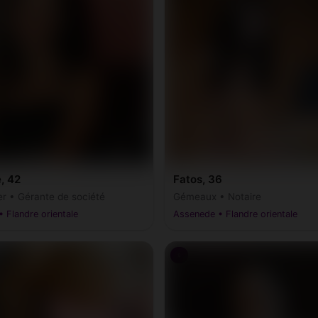
relbeke-Melle
Nazareth-De Pinte
(9090, 9820)
(9810, 984
naix
Sint-Gillis-Waas
(9600)
(9170)
nt-Martens-Latem
Stekene
(9830, 9831)
(9190)
asmunster
Wetteren
(9250)
(9230)
, 42
Fatos, 36
le
Zelzate
(9240)
(9060)
r • Gérante de société
Gémeaux • Notaire
• Flandre orientale
Assenede • Flandre orientale
alin
(9630, 9636)
♀