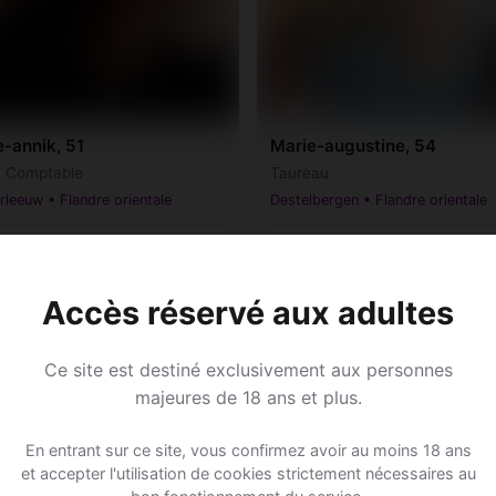
-annik, 51
Marie-augustine, 54
• Comptable
Taureau
leeuw • Flandre orientale
Destelbergen • Flandre orientale
♀
Accès réservé aux adultes
Ce site est destiné exclusivement aux personnes
majeures de 18 ans et plus.
En entrant sur ce site, vous confirmez avoir au moins 18 ans
et accepter l'utilisation de cookies strictement nécessaires au