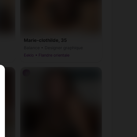
Marie-clothilde, 35
Balance • Designer graphique
Eeklo • Flandre orientale
♀