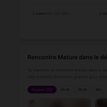
Aalter
Al
(9880, 9881, 9910)
Be
Berlare
(9290)
Zw
Deinze
De
(9800, 9850)
Erpe-Mere
Ev
(9420)
Rencontre Mature dans le dé
Grammont
Ha
(9500, 9506)
Tu cherches un rencontre mature dans le dé
déjà présents. Inscription gratuite pour éch
Horebeke
Ka
(9667)
Femmes (20)
26-35
36-50
50+
Laarne
Le
(9270)
♀
(9920, 9921, 9930, 9931,
♀
Lievegem
Lo
9932, 9950)