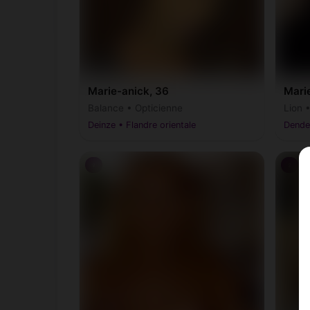
Marie-anick, 36
Marie
Balance • Opticienne
Lion 
Deinze • Flandre orientale
Dender
♀
♀