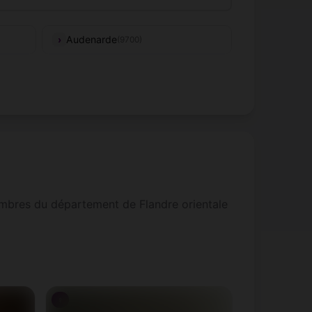
Audenarde
(9700)
Buggenhout
(9255)
Eeklo
(9900)
040,
Gavere
(9890)
52)
Herzele
(9550-9552)
embres du département de Flandre orientale
Kruisem
(9750, 9770, 9771, 9772)
Lierde
(9570-9572)
♀
Maarkedal
(9680, 9681, 9688)