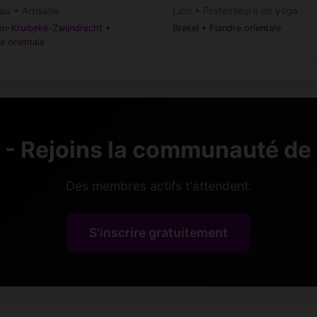
au • Artisane
Lion • Professeure de yoga
en-Kruibeke-Zwijndrecht •
Brakel • Flandre orientale
e orientale
- Rejoins la communauté de F
Des membres actifs t'attendent.
S'inscrire gratuitement