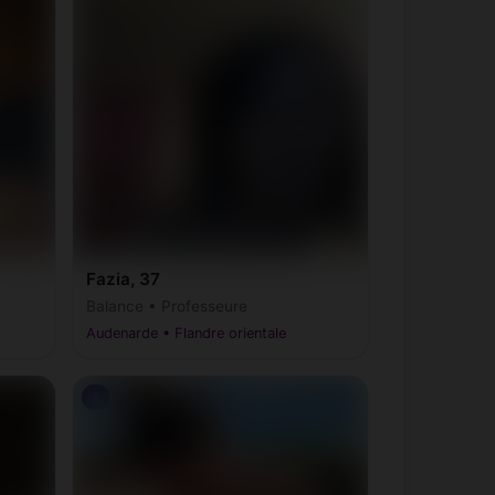
(9400, 9401, 9402, 9403, 9404,
Ninove
0)
9406)
Sint-Laureins
(9980, 9981, 9982, 9988)
Tamise
(9140)
Wichelen
(9260)
Fazia, 37
Zottegem
(9620)
Balance • Professeure
Audenarde • Flandre orientale
♀