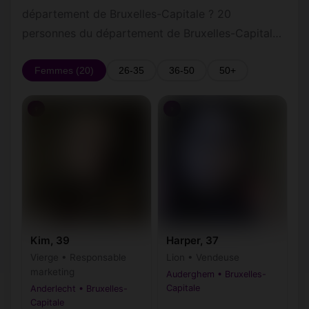
Jean
département de Bruxelles-Capitale ? 20
personnes du département de Bruxelles-Capitale
Saint-Josse-ten-
Saint-Gilles
(1060)
(1210)
Noode
sont déjà inscrites. Inscris-toi gratuitement pour
discuter en privé et poster ton annonce de
Femmes (20)
26-35
36-50
50+
Schaerbeek
Uccle
(1030)
(1180)
rencontre.
Watermael-
Woluwe-Saint-
♀
(1170)
♀
(1200)
Boitsfort
Lambert
Woluwe-Saint-
(1150)
Pierre
Kim, 39
Harper, 37
Vierge • Responsable
Lion • Vendeuse
marketing
Auderghem • Bruxelles-
Capitale
Anderlecht • Bruxelles-
Capitale