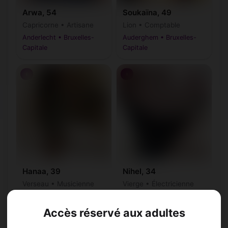
Arwa, 54
Soukaïna, 49
Capricorne • Artisane
Lion • Comptable
Anderlecht • Bruxelles-
Auderghem • Bruxelles-
Capitale
Capitale
♀
♀
Hanaa, 39
Nihel, 34
Verseau • Musicienne
Vierge • Électricienne
Berchem-Sainte-Agathe •
Bruxelles • Bruxelles-
Bruxelles-Capitale
Capitale
Accès réservé aux adultes