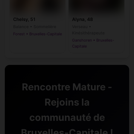
Chelsy, 51
Alyna, 48
Balance • Sommelière
Verseau •
Kinésithérapeute
Forest • Bruxelles-Capitale
Ganshoren • Bruxelles-
Capitale
Rencontre Mature -
Rejoins la
communauté de
Bruxelles-Capitale !