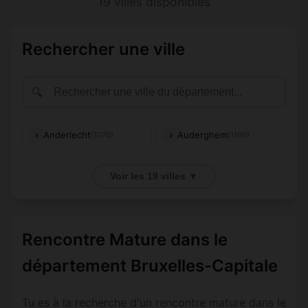
19 villes disponibles
Rechercher une ville
🔍
Anderlecht
Auderghem
(1070)
(1160)
(1000, 1020,
Berchem-Sainte-
Bruxelles
(1082)
1040, 1050,
Voir les 19 villes ▼
Agathe
1120, 1130)
Etterbeek
Evere
(1040)
(1140)
Rencontre Mature dans le
Forest
Ganshoren
(1190)
(1083)
département Bruxelles-Capitale
Ixelles
Jette
(1050)
(1090)
Molenbeek-Saint-
Tu es à la recherche d'un rencontre mature dans le
Koekelberg
(1081)
(1080)