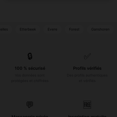
Etterbeek
Evere
Forest
Ganshoren
Ixelle
🔒
✅
100 % sécurisé
Profils vérifiés
Vos données sont
Des profils authentiques
protégées et chiffrées
et vérifiés
💬
🆓
Messagerie privée
Inscription gratuite