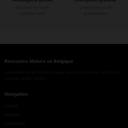
Discutez en toute
Créez votre profil
confidentialité
gratuitement
Rencontre Mature en Belgique
La plateforme de référence pour rencontre mature. Inscription
gratuite, profils vérifiés.
Navigation
Accueil
Contact
Connexion