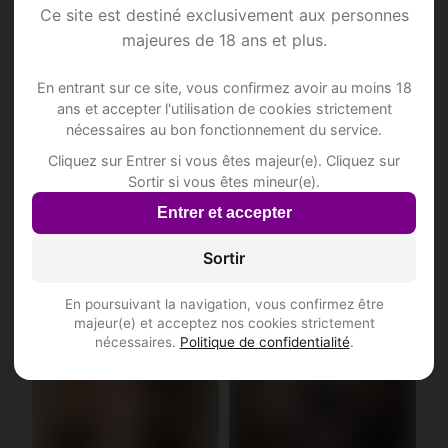
♀
♀
Ce site est destiné exclusivement aux personnes
majeures de 18 ans et plus.
En entrant sur ce site, vous confirmez avoir au moins 18
ans et accepter l'utilisation de cookies strictement
nécessaires au bon fonctionnement du service.
Cliquez sur Entrer si vous êtes majeur(e). Cliquez sur
Sortir si vous êtes mineur(e).
Divine, 36
Khalissa, 39
Entrer et accepter
Vierge • Artisane
Cancer • Infirmière
Etterbeek • Bruxelles-
Evere • Bruxelles-Capitale
Sortir
Capitale
En poursuivant la navigation, vous confirmez être
♀
♀
majeur(e) et acceptez nos cookies strictement
nécessaires.
Politique de confidentialité
.