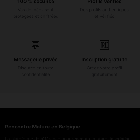
100 % sécurisé
Profils vérifiés
Vos données sont
Des profils authentiques
protégées et chiffrées
et vérifiés
💬
🆓
Messagerie privée
Inscription gratuite
Discutez en toute
Créez votre profil
confidentialité
gratuitement
Rencontre Mature en Belgique
La plateforme de référence pour rencontre mature. Inscription