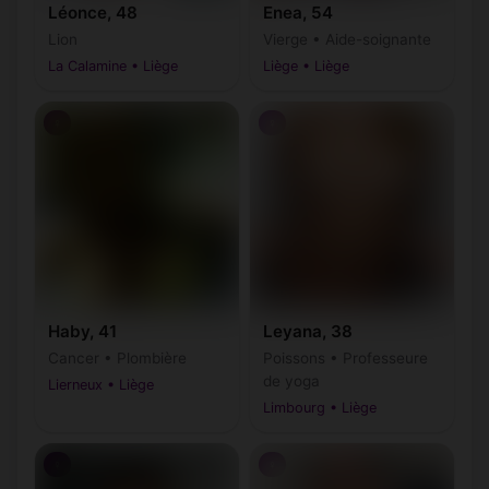
Léonce, 48
Enea, 54
Modave
Nandrin
(4577)
(4550)
Lion
Vierge • Aide-soignante
La Calamine • Liège
Liège • Liège
Neupré
Olne
(4120-4122)
(4877)
♀
♀
Oreye
Ouffet
(4360)
(4590)
Oupeye
Pepinster
(4680-4684)
(4860, 4861)
Plombières
Raeren
(4850-4852)
(4730, 4731)
Saint-Georges-
Remicourt
(4350, 4351)
(4470)
sur-Meuse
Haby, 41
Leyana, 38
Saint-
(4780, 4782, 4783,
Saint-Nicolas
(4420)
Vith
4784)
Cancer • Plombière
Poissons • Professeure
de yoga
Lierneux • Liège
Seraing
Soumagne
(4100-4102)
(4630-4633)
Limbourg • Liège
Spa
Sprimont
(4900)
(4140, 4141)
♀
♀