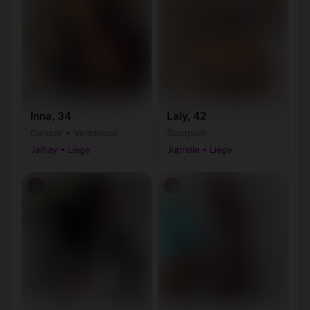
(4250, 4252, 4253,
Geer
Grâce-Hollogne
(4460)
4254)
Hamoir
Hannut
(4180, 4181)
(4280)
Herstal
Herve
(4040-4042)
(4650-4654)
Huy
Héron
(4500)
(4217, 4218)
Inna, 34
Laly, 42
Cancer • Vendeuse
Scorpion
(4450, 4451,
Jalhay • Liège
Juprelle • Liège
Jalhay
Juprelle
(4845)
4452, 4453,
4458)
♀
♀
La
(4720, 4721,
Lierneux
(4990)
Calamine
4728)
(4830, 4831,
Limbourg
Lincent
(4287)
4834)
(4000, 4020, 4030,
Liège
Lontzen
(4710, 4711)
4031, 4032)
Malmedy
Marchin
(4960)
(4570)