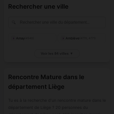
Rechercher une ville
🔍
Amay
Amblève
(4540)
(4770, 4771)
Ans
Anthisnes
(4430-4432)
(4160-4163)
Voir les 84 villes ▼
Aubel
Awans
(4880)
(4340, 4342)
Aywaille
Baelen
(4920)
(4837)
Rencontre Mature dans le
Bassenge
Berloz
(4690)
(4257)
département Liège
Beyne-Heusay
Blegny
(4610)
(4670-4672)
Tu es à la recherche d'un rencontre mature dans le
(4260, 4261,
Braives
Bullange
(4760, 4761)
département de Liège ? 20 personnes du
4263)