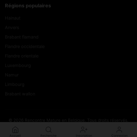
Régions populaires
Hainaut
Anvers
Brabant flamand
Flandre occidentale
Flandre orientale
Luxembourg
Namur
Limbourg
Brabant wallon
© 2026 Rencontre Mature en Belgique. Tous droits réservés.
Accueil
Recherche
Inscription
Connexion