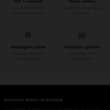
100 % sécurisé
Profils vérifiés
Vos données sont
Des profils authentiques
protégées et chiffrées
et vérifiés
💬
🆓
Messagerie privée
Inscription gratuite
Discutez en toute
Créez votre profil
confidentialité
gratuitement
Rencontre Mature en Belgique
La plateforme de référence pour rencontre mature. Inscription