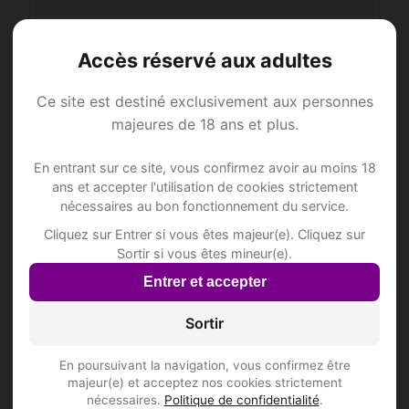
Accès réservé aux adultes
📍 Restaurantss
6
Ce site est destiné exclusivement aux personnes
Au Palais des Saveurs
majeures de 18 ans et plus.
Grand'Route 90
Au Palais des Saveurs
En entrant sur ce site, vous confirmez avoir au moins 18
ans et accepter l'utilisation de cookies strictement
Grand'Route 90
nécessaires au bon fonctionnement du service.
CAFETARIA D'OREYE
Cliquez sur Entrer si vous êtes majeur(e). Cliquez sur
Rue de la Cité 18
Sortir si vous êtes mineur(e).
Entrer et accepter
HONG-DA
Grand'Route 90
Sortir
Inscris-toi pour voir le n°
En poursuivant la navigation, vous confirmez être
La Matta
majeur(e) et acceptez nos cookies strictement
Chaussée Romaine 61
nécessaires.
Politique de confidentialité
.