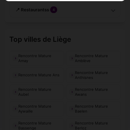
📍 Restaurantss
4
Top villes de Liège
Rencontre Mature
Rencontre Mature
Amay
Amblève
Rencontre Mature
Rencontre Mature Ans
Anthisnes
Rencontre Mature
Rencontre Mature
Aubel
Awans
Rencontre Mature
Rencontre Mature
Aywaille
Baelen
Rencontre Mature
Rencontre Mature
Bassenge
Berloz