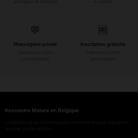
protégées et chiffrées
et vérifiés
💬
🆓
Messagerie privée
Inscription gratuite
Discutez en toute
Créez votre profil
confidentialité
gratuitement
Rencontre Mature en Belgique
La plateforme de référence pour rencontre mature. Inscription
gratuite, profils vérifiés.