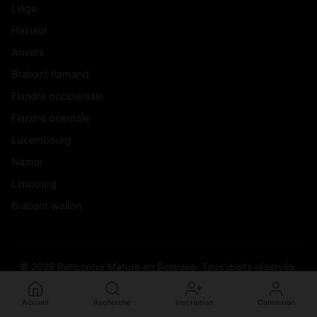
Liège
Hainaut
Anvers
Brabant flamand
Flandre occidentale
Flandre orientale
Luxembourg
Namur
Limbourg
Brabant wallon
© 2026 Rencontre Mature en Belgique. Tous droits réservés.
Accueil
Recherche
Inscription
Connexion