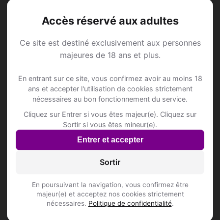
HOTEL MULLER
Accès réservé aux adultes
Zum Höchst 3
Inscris-toi pour voir le n°
Ce site est destiné exclusivement aux personnes
majeures de 18 ans et plus.
Hotel Amel Mitte
Auf dem Kamp 1/A
En entrant sur ce site, vous confirmez avoir au moins 18
Inscris-toi pour voir le n°
ans et accepter l'utilisation de cookies strictement
nécessaires au bon fonctionnement du service.
Hotel Amel Mitte
Cliquez sur Entrer si vous êtes majeur(e). Cliquez sur
Auf dem Kamp 1/A
Sortir si vous êtes mineur(e).
Inscris-toi pour voir le n°
Entrer et accepter
JUNGGESELLENVEREIN SIVERINGER
Sortir
MODERSCHEID-SCHOPPEN
Hansen Hüll 5
En poursuivant la navigation, vous confirmez être
TONA
majeur(e) et acceptez nos cookies strictement
nécessaires.
Politique de confidentialité
.
Zum Schwarzenvenn 4