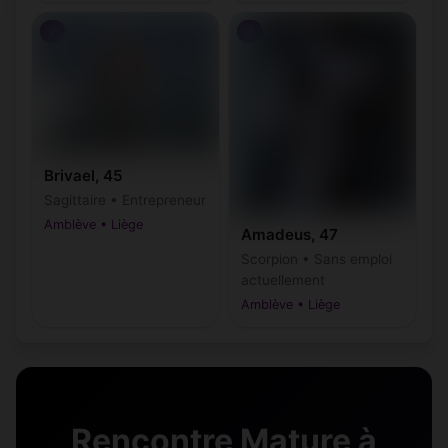
♂
♂
Brivael, 45
Sagittaire • Entrepreneur
Amblève • Liège
Amadeus, 47
Scorpion • Sans emploi
actuellement
Amblève • Liège
Rencontre Mature à