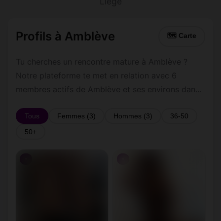
Liège
Profils à Amblève
🗺 Carte
Tu cherches un rencontre mature à Amblève ?
Notre plateforme te met en relation avec 6
membres actifs de Amblève et ses environs dans
le Liège. Inscris-toi gratuitement pour contacter
les membres de Amblève et les alentours.
Tous
Femmes (3)
Hommes (3)
36-50
50+
♀
♀