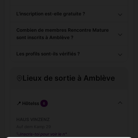
L'inscription est-elle gratuite ?
Combien de membres Rencontre Mature
sont inscrits à Amblève ?
Les profils sont-ils vérifiés ?
Lieux de sortie à Amblève
📍 Hôtelss
6
HAUS VINZENZ
Auf dem Kamp 29
Inscris-toi pour voir le n°