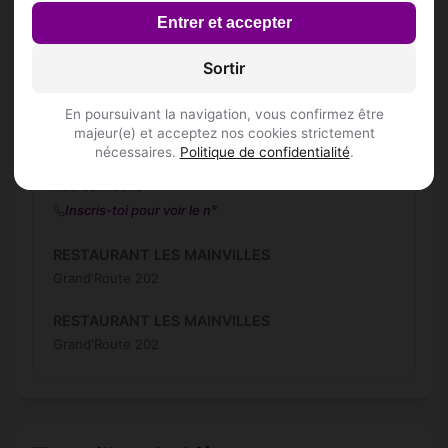
Entrer et accepter
Fab's
Grand'Route 277
Sortir
LA GRILLETTE
En poursuivant la navigation, vous confirmez être
Grand'Route 202
majeur(e) et acceptez nos cookies strictement
nécessaires.
Politique de confidentialité
.
LIBAN SERGE
Rue du Flot 19
Inscris-toi pour voir le n°
RESTAURANT LES MAINVILLES
Grand'Route 202
RESTAURANT LES MAINVILLES
Grand'Route 202