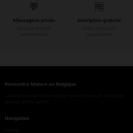
💬
🆓
Messagerie privée
Inscription gratuite
Discutez en toute
Créez votre profil
confidentialité
gratuitement
Rencontre Mature en Belgique
La plateforme de référence pour rencontre mature. Inscription
gratuite, profils vérifiés.
Navigation
Accueil