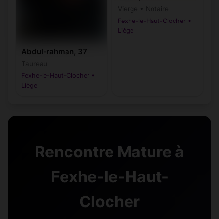
Vierge • Notaire
Fexhe-le-Haut-Clocher •
Liège
Abdul-rahman, 37
Taureau
Fexhe-le-Haut-Clocher •
Liège
Rencontre Mature à
Fexhe-le-Haut-
Clocher