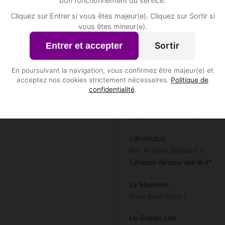
bon fonctionnement du service.
CERCLE DE PSYCHOLOGIE
Cliquez sur Entrer si vous êtes majeur(e). Cliquez sur Sortir si
Avenue Paul Héger 22
vous êtes mineur(e).
 inscrits à Bruxelles ?
Cartagena Salsa Bar
Sortir
Entrer et accepter
Rue du Marché au Charbon 70
En poursuivant la navigation, vous confirmez être majeur(e) et
Chemistry & Botanic's : Coc
acceptez nos cookies strictement nécessaires.
Politique de
Place de la Vieille Halle aux Bl
confidentialité
.
Chemistry & Botanic's : Coc
Place de la Vieille Halle aux Bl
L'Archiduc
Rue Antoine Dansaert 6
Inscris-toi pour voir le n°
La Machine
Place Saint-Géry 2
Le Green Lab