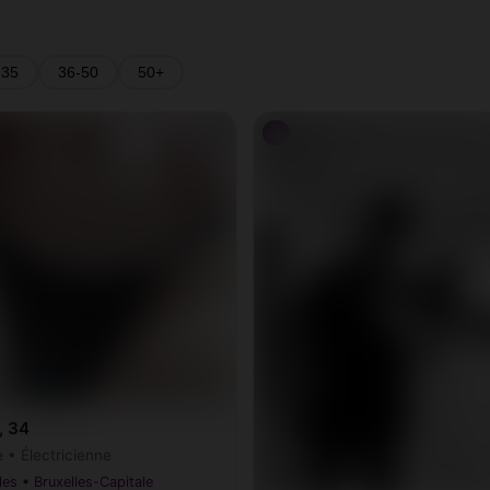
-35
36-50
50+
♂
, 34
 • Électricienne
les • Bruxelles-Capitale