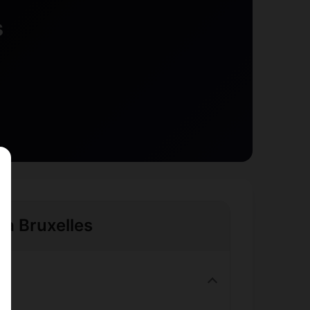
s
 à Bruxelles