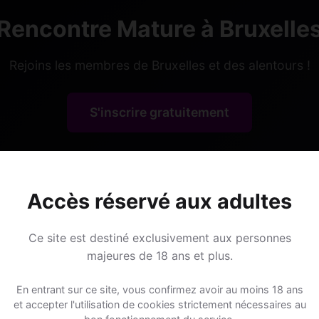
Rencontre Mature à Bruxelle
Rejoins les membres de Bruxelles et des alentours !
S'inscrire gratuitement
Accès réservé aux adultes
Lieux de sortie
Ce site est destiné exclusivement aux personnes
majeures de 18 ans et plus.
En entrant sur ce site, vous confirmez avoir au moins 18 ans
elles ?
📍 Barss
9
et accepter l'utilisation de cookies strictement nécessaires au