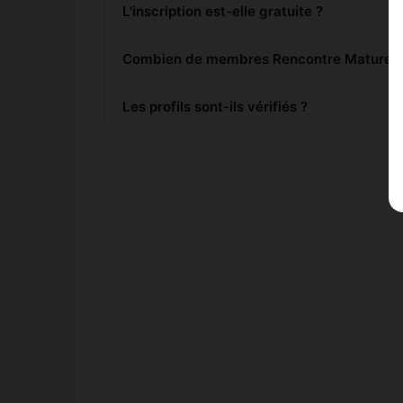
L'inscription est-elle gratuite ?
Combien de membres Rencontre Mature sont
Les profils sont-ils vérifiés ?