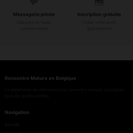
💬
🆓
Messagerie privée
Inscription gratuite
Discutez en toute
Créez votre profil
confidentialité
gratuitement
Rencontre Mature en Belgique
La plateforme de référence pour rencontre mature. Inscription
gratuite, profils vérifiés.
Navigation
Accueil