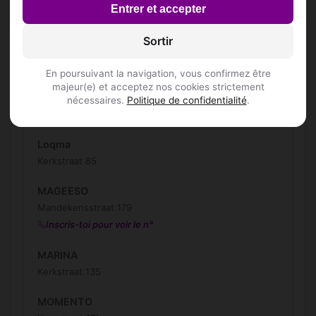
Provincialebaan 59
Entrer et accepter
HOF TER BUECKEN
Sortir
Kasteelstraat 185
En poursuivant la navigation, vous confirmez être
HONG KONG
majeur(e) et acceptez nos cookies strictement
Kerkstraat 44
nécessaires.
Politique de confidentialité
.
Inscris-toi pour voir le n°
Loqma
Kerkstraat 85
MAGEESO
Mandekensstraat 179
Inscris-toi pour voir le n°
MARINA
Kerkstraat 135
MOMENTO