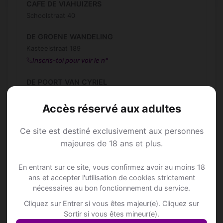
CAFE DE VIAHUIZERS
Schoolstraat 40
DE GROENE WANDELING
Kasteelstraat 189
Inscris-toi pour voir le n°
DE POORT VAN CYRIEL
Houtenmolenstraat 18
Accès réservé aux adultes
De Poort van Cyriel
Dries 2
Ce site est destiné exclusivement aux personnes
majeures de 18 ans et plus.
De Vosmet
Dries 65
En entrant sur ce site, vous confirmez avoir au moins 18
ans et accepter l'utilisation de cookies strictement
Den Ouden Briel
nécessaires au bon fonctionnement du service.
Scheldestraat 9
Cliquez sur Entrer si vous êtes majeur(e). Cliquez sur
Desserto
Sortir si vous êtes mineur(e).