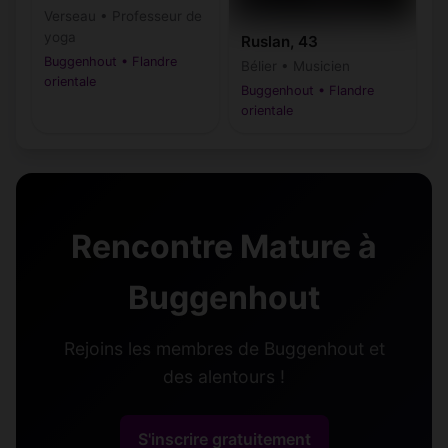
Verseau • Professeur de
yoga
Ruslan, 43
Buggenhout • Flandre
Bélier • Musicien
orientale
Buggenhout • Flandre
orientale
Rencontre Mature à
Buggenhout
Rejoins les membres de Buggenhout et
des alentours !
S'inscrire gratuitement