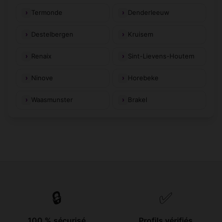
Termonde
Denderleeuw
Destelbergen
Kruisem
Renaix
Sint-Lievens-Houtem
Ninove
Horebeke
Waasmunster
Brakel
🔒
✅
100 % sécurisé
Profils vérifiés