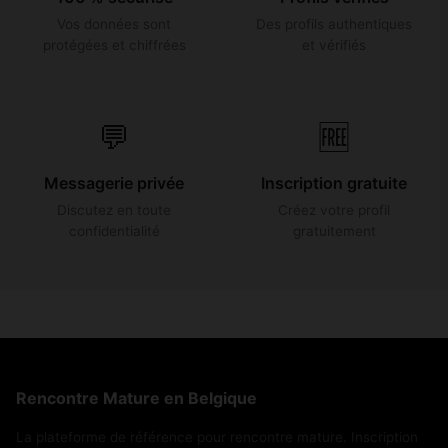
Vos données sont
Des profils authentiques
protégées et chiffrées
et vérifiés
💬
🆓
Messagerie privée
Inscription gratuite
Discutez en toute
Créez votre profil
confidentialité
gratuitement
Rencontre Mature en Belgique
La plateforme de référence pour rencontre mature. Inscription