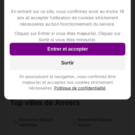
📍 Barss
1
En entrant sur ce site, vous confirmez avoir au moins 18
ans et accepter l'utilisation de cookies strictement
Bold
nécessaires au bon fonctionnement du service.
Bloemekensgang 9
Cliquez sur Entrer si vous êtes majeur(e). Cliquez sur
Inscris-toi pour voir le n°
Sortir si vous êtes mineur(e).
Entrer et accepter
📍 Hôtelss
11
Sortir
📍 Restaurantss
87
En poursuivant la navigation, vous confirmez être
majeur(e) et acceptez nos cookies strictement
nécessaires.
Politique de confidentialité
.
Top villes de Anvers
Rencontre Mature
Rencontre Mature
Aartselaar
Anvers