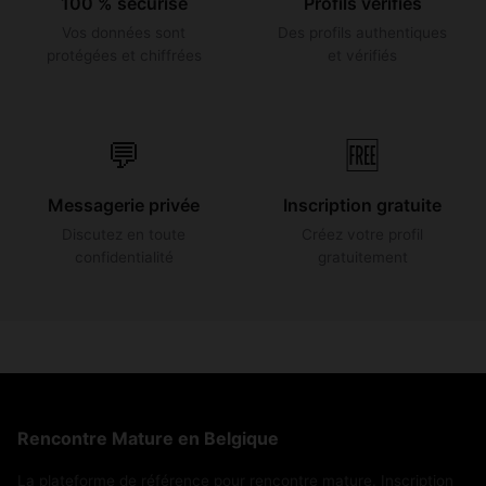
100 % sécurisé
Profils vérifiés
Vos données sont
Des profils authentiques
protégées et chiffrées
et vérifiés
💬
🆓
Messagerie privée
Inscription gratuite
Discutez en toute
Créez votre profil
confidentialité
gratuitement
Rencontre Mature en Belgique
La plateforme de référence pour rencontre mature. Inscription