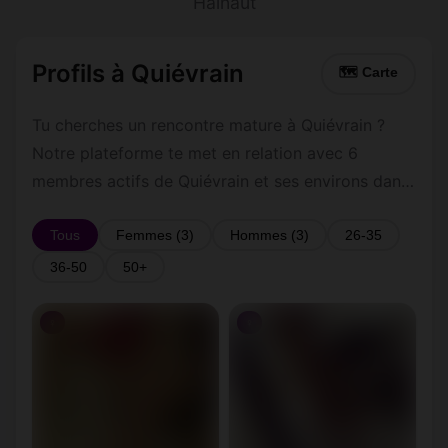
Hainaut
Profils à Quiévrain
🗺 Carte
Tu cherches un rencontre mature à Quiévrain ?
Notre plateforme te met en relation avec 6
membres actifs de Quiévrain et ses environs dans
le Hainaut. Inscris-toi gratuitement pour contacter
les membres de Quiévrain et les alentours.
Tous
Femmes (3)
Hommes (3)
26-35
36-50
50+
♀
♀