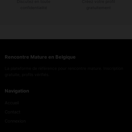
Discutez en toute
Créez votre profil
confidentialité
gratuitement
Rencontre Mature en Belgique
La plateforme de référence pour rencontre mature. Inscription
gratuite, profils vérifiés.
Navigation
Accueil
Contact
Connexion