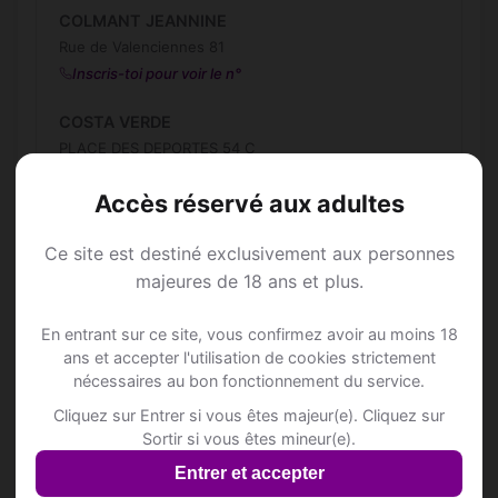
COLMANT JEANNINE
Rue de Valenciennes 81
Inscris-toi pour voir le n°
COSTA VERDE
PLACE DES DEPORTES 54 C
COSTA VERDE
Accès réservé aux adultes
Rue Debast 12
Ce site est destiné exclusivement aux personnes
DELGRANGE NICOLAS
majeures de 18 ans et plus.
Rue de Valenciennes 102
En entrant sur ce site, vous confirmez avoir au moins 18
ESER YUSUF
ans et accepter l'utilisation de cookies strictement
Rue de Mons 140/B
nécessaires au bon fonctionnement du service.
Inscris-toi pour voir le n°
Cliquez sur Entrer si vous êtes majeur(e). Cliquez sur
Sortir si vous êtes mineur(e).
L'Abbaye
Rue de Valenciennes 51
Entrer et accepter