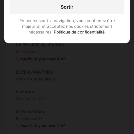
L'ESPERADO
Sortir
Rue de Valenciennes 16 1
En poursuivant la navigation, vous confirmez être
L'Estaminet
majeur(e) et acceptez nos cookies strictement
Rue Debast 7
nécessaires.
Politique de confidentialité
.
LA BOURSE QUIEVRAIN
Rue Grande 2
Inscris-toi pour voir le n°
LEVEAU MATHIEU
Place d'Audregnies 31
Lampros
Place du Parc 3
Le New China
Rue Debast 17
Inscris-toi pour voir le n°