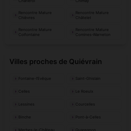
Charleroi
Chimay
Rencontre Mature
Rencontre Mature
Chièvres
Châtelet
Rencontre Mature
Rencontre Mature
Colfontaine
Comines-Warneton
Villes proches de Quiévrain
Fontaine-l’Evêque
Saint-Ghislain
Celles
Le Roeulx
Lessines
Courcelles
Binche
Pont-à-Celles
Merbes-le-Château
Quaregnon