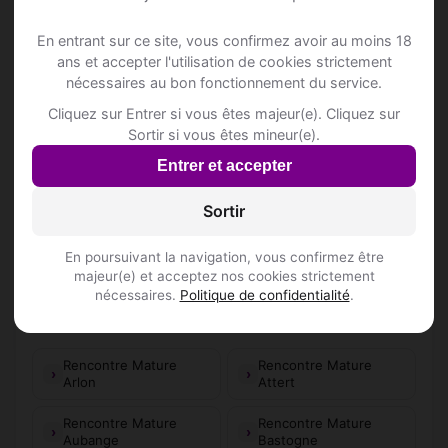
📍 Barss
1
En entrant sur ce site, vous confirmez avoir au moins 18
ans et accepter l'utilisation de cookies strictement
Sauna 2000
nécessaires au bon fonctionnement du service.
Chemin de la Core 25
Cliquez sur Entrer si vous êtes majeur(e). Cliquez sur
Sortir si vous êtes mineur(e).
📍 Hôtelss
1
Entrer et accepter
📍 Restaurantss
24
Sortir
En poursuivant la navigation, vous confirmez être
majeur(e) et acceptez nos cookies strictement
nécessaires.
Politique de confidentialité
.
Top villes de Luxembourg
Rencontre Mature
Rencontre Mature
Arlon
Attert
Rencontre Mature
Rencontre Mature
Aubange
Bastogne