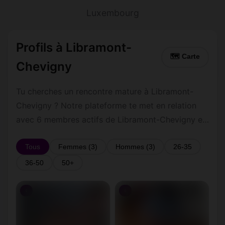
Luxembourg
Profils à Libramont-
🗺 Carte
Chevigny
Tu cherches un rencontre mature à Libramont-
Chevigny ? Notre plateforme te met en relation
avec 6 membres actifs de Libramont-Chevigny et
ses environs dans le Luxembourg. Inscris-toi
gratuitement pour contacter les membres de
Tous
Femmes (3)
Hommes (3)
26-35
Libramont-Chevigny et les alentours.
36-50
50+
♀
♀