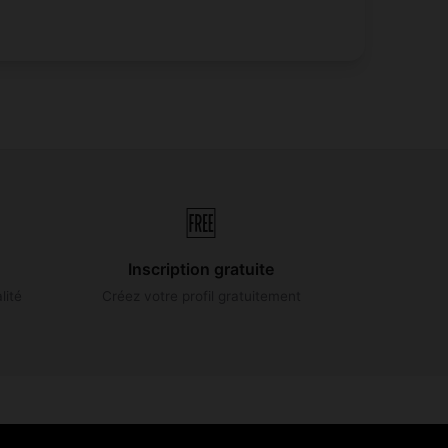
🆓
Inscription gratuite
lité
Créez votre profil gratuitement