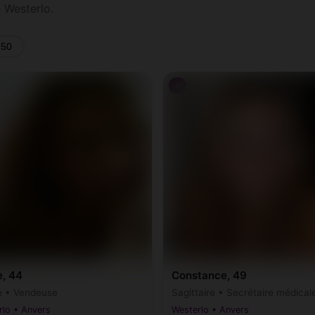
 Westerlo.
-50
♀
e, 44
Constance, 49
e • Vendeuse
Sagittaire • Secrétaire médical
rlo • Anvers
Westerlo • Anvers