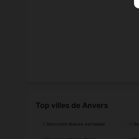
Top villes de Anvers
Rencontre Mature Aartselaar
Re