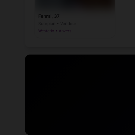
Fehmi, 37
Scorpion • Vendeur
Westerlo • Anvers