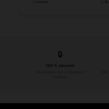
Herselt
Bo
🔒
100 % sécurisé
Vos données sont protégées et
Des 
chiffrées