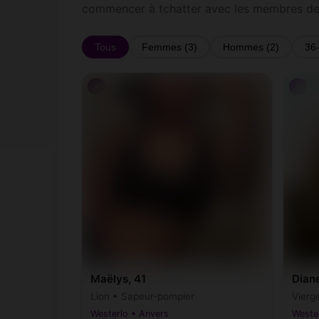
commencer à tchatter avec les membres de
Tous
Femmes (3)
Hommes (2)
36
♀
♀
Maëlys, 41
Dian
Lion • Sapeur-pompier
Vierg
Westerlo • Anvers
Weste