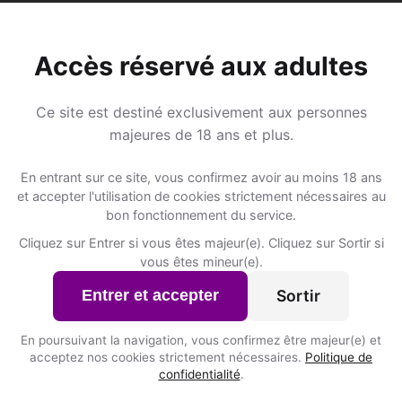
Accès réservé aux adultes
Lieux de sorti
Ce site est destiné exclusivement aux personnes
majeures de 18 ans et plus.
terlo ?
📍 Hôtelss
5
En entrant sur ce site, vous confirmez avoir au moins 18 ans
et accepter l'utilisation de cookies strictement nécessaires au
Daems Tanne / Modest
bon fonctionnement du service.
Vekestraat 4
Cliquez sur Entrer si vous êtes majeur(e). Cliquez sur Sortir si
Inscris-toi pour voir le n°
t inscrits à Westerlo ?
vous êtes mineur(e).
HOTEL VIVALDI
Sortir
Entrer et accepter
Bell Telephonelaan 4
Inscris-toi pour voir le n°
En poursuivant la navigation, vous confirmez être majeur(e) et
acceptez nos cookies strictement nécessaires.
Politique de
Hotel Geerts
confidentialité
.
Grote Markt 50