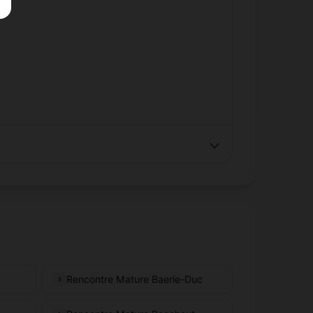
k
Rencontre Mature Baerle-Duc