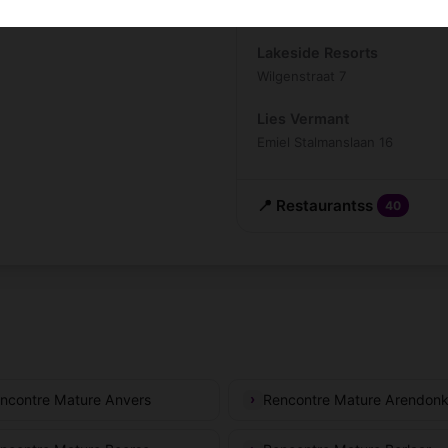
Inscris-toi pour voir le n°
Lakeside Resorts
Wilgenstraat 7
Lies Vermant
Emiel Stalmanslaan 16
📍 Restaurantss
40
ncontre Mature Anvers
Rencontre Mature Arendon