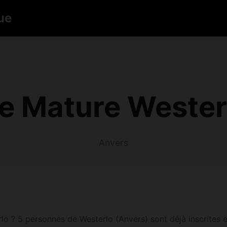
ue
e Mature Wester
Anvers
o ? 5 personnes de Westerlo (Anvers) sont déjà inscrites et 