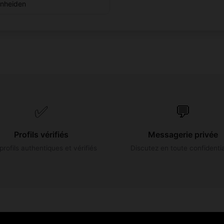
nheiden
✅
💬
Profils vérifiés
Messagerie privée
profils authentiques et vérifiés
Discutez en toute confidentia