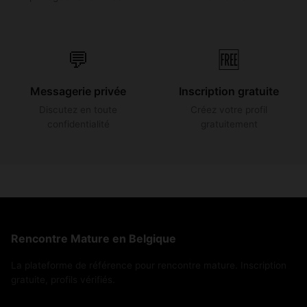
💬
🆓
Messagerie privée
Inscription gratuite
Discutez en toute
Créez votre profil
confidentialité
gratuitement
Rencontre Mature en Belgique
La plateforme de référence pour rencontre mature. Inscription
gratuite, profils vérifiés.