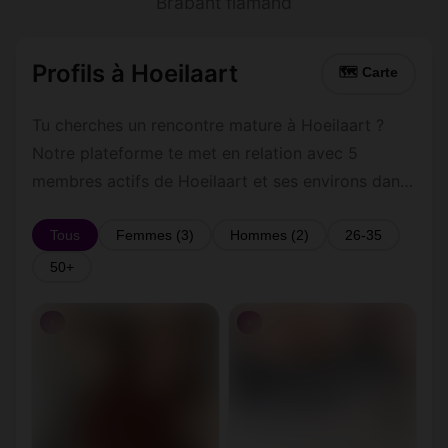
Brabant flamand
Profils à Hoeilaart
🗺 Carte
Tu cherches un rencontre mature à Hoeilaart ?
Notre plateforme te met en relation avec 5
membres actifs de Hoeilaart et ses environs dans
le Brabant flamand. Inscris-toi gratuitement pour
contacter les membres de Hoeilaart et les
Tous
Femmes (3)
Hommes (2)
26-35
alentours.
50+
♀
♀