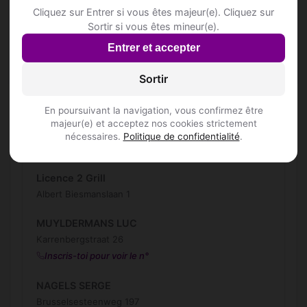
Terhulpsesteenweg 2
Cliquez sur Entrer si vous êtes majeur(e). Cliquez sur
Inscris-toi pour voir le n°
Sortir si vous êtes mineur(e).
Entrer et accepter
LA CREMAILLERE
Terhulpsesteenweg 2
Sortir
Inscris-toi pour voir le n°
En poursuivant la navigation, vous confirmez être
LE BEAUTY GASTROPUB
majeur(e) et acceptez nos cookies strictement
Groenendaalsesteenweg 147
nécessaires.
Politique de confidentialité
.
Inscris-toi pour voir le n°
Licence 2 Grill
Albert Biesmanslaan 1
MUYLDERMANS LUC
Karrenbergstraat 26
Inscris-toi pour voir le n°
NAGELS SERGE
Brusselsesteenweg 197