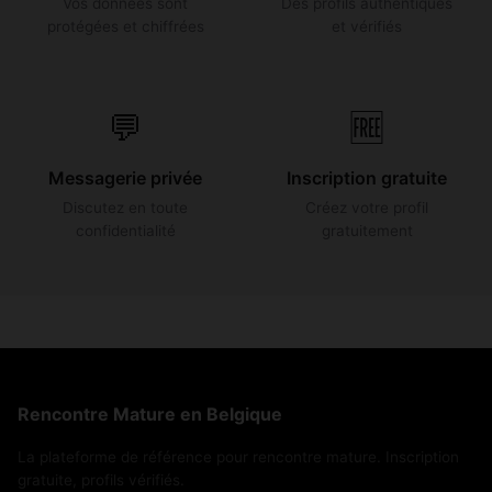
Vos données sont
Des profils authentiques
protégées et chiffrées
et vérifiés
💬
🆓
Messagerie privée
Inscription gratuite
Discutez en toute
Créez votre profil
confidentialité
gratuitement
Rencontre Mature en Belgique
La plateforme de référence pour rencontre mature. Inscription
gratuite, profils vérifiés.