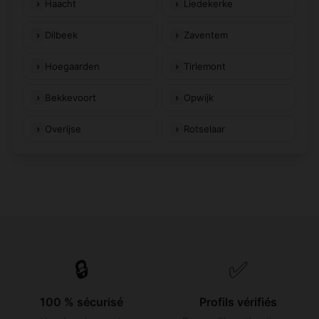
Haacht
Liedekerke
Dilbeek
Zaventem
Hoegaarden
Tirlemont
Bekkevoort
Opwijk
Overijse
Rotselaar
🔒
✅
100 % sécurisé
Profils vérifiés