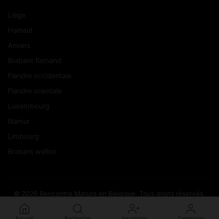
Liège
Hainaut
Anvers
Brabant flamand
Flandre occidentale
Flandre orientale
Luxembourg
Namur
Limbourg
Brabant wallon
© 2026 Rencontre Mature en Belgique. Tous droits réservés.
Accueil
Recherche
Inscription
Connexion