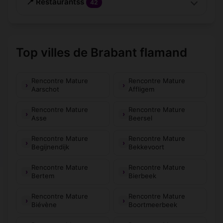
📍 Restaurantss
42
Top villes de Brabant flamand
Rencontre Mature
Rencontre Mature
Aarschot
Affligem
Rencontre Mature
Rencontre Mature
Asse
Beersel
Rencontre Mature
Rencontre Mature
Begijnendijk
Bekkevoort
Rencontre Mature
Rencontre Mature
Bertem
Bierbeek
Rencontre Mature
Rencontre Mature
Biévène
Boortmeerbeek