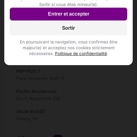
Avenue des Etangs 4
Sortir si vous êtes mineur(e).
Entrer et accepter
La Roseraie Hôtel
Avenue de Limburg Stirum 213
Sortir
Inscris-toi pour voir le n°
En poursuivant la navigation, vous confirmez être
Lotus Bleu
majeur(e) et acceptez nos cookies strictement
Chaussée Romaine 822
nécessaires.
Politique de confidentialité
.
Inscris-toi pour voir le n°
PAPYRUS.T
Place Lieutenant Graff 15
Pacific Residences
Rue F. Robbrechts 225
VALM INVEST
Obberg 110