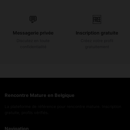
💬
🆓
Messagerie privée
Inscription gratuite
Discutez en toute
Créez votre profil
confidentialité
gratuitement
Rencontre Mature en Belgique
La plateforme de référence pour rencontre mature. Inscription
gratuite, profils vérifiés.
Navigation