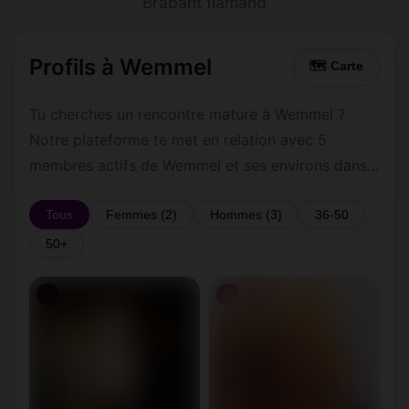
Brabant flamand
Profils à Wemmel
🗺 Carte
Tu cherches un rencontre mature à Wemmel ?
Notre plateforme te met en relation avec 5
membres actifs de Wemmel et ses environs dans
le Brabant flamand. Inscris-toi gratuitement pour
contacter les membres de Wemmel et les
Tous
Femmes (2)
Hommes (3)
36-50
alentours.
50+
♀
♀