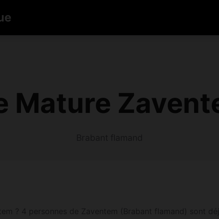
ue
e Mature Zavent
Brabant flamand
m ? 4 personnes de Zaventem (Brabant flamand) sont déjà in