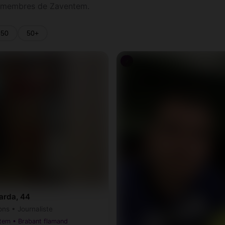
s membres de Zaventem.
-50
50+
♂
arda, 44
ons • Journaliste
tem • Brabant flamand