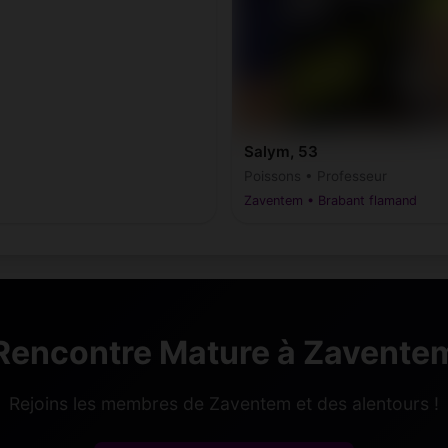
Salym, 53
Poissons • Professeur
Zaventem • Brabant flamand
Rencontre Mature à Zavente
Rejoins les membres de Zaventem et des alentours !