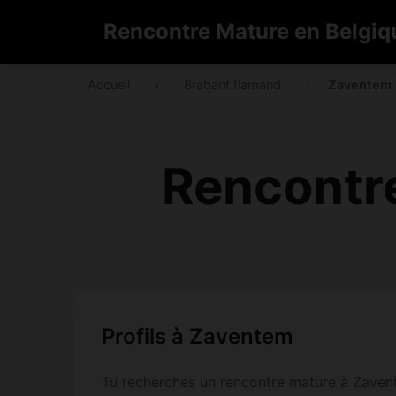
Rencontre Mature en Belgiq
Accueil
›
Brabant flamand
›
Zaventem
Rencontr
Profils à Zaventem
Tu recherches un rencontre mature à Zavente