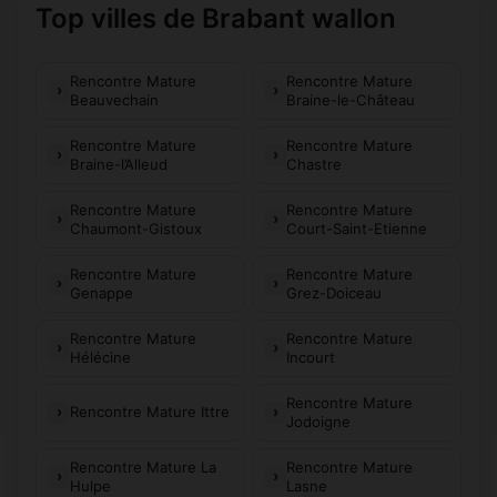
Top villes de Brabant wallon
Rencontre Mature
Rencontre Mature
Beauvechain
Braine-le-Château
Rencontre Mature
Rencontre Mature
Braine-l’Alleud
Chastre
Rencontre Mature
Rencontre Mature
Chaumont-Gistoux
Court-Saint-Etienne
Rencontre Mature
Rencontre Mature
Genappe
Grez-Doiceau
Rencontre Mature
Rencontre Mature
Hélécine
Incourt
Rencontre Mature
Rencontre Mature Ittre
Jodoigne
Rencontre Mature La
Rencontre Mature
Hulpe
Lasne