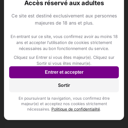
Accès réservé aux adultes
Lieux de sortie à Mont-
Saint-Guibert
Ce site est destiné exclusivement aux personnes
majeures de 18 ans et plus.
En entrant sur ce site, vous confirmez avoir au moins 18
📍 Hôtelss
2
ans et accepter l'utilisation de cookies strictement
nécessaires au bon fonctionnement du service.
Hôtel Le Piano 2 / Geomi II
Cliquez sur Entrer si vous êtes majeur(e). Cliquez sur
Grand'Route 61
Sortir si vous êtes mineur(e).
Inscris-toi pour voir le n°
Entrer et accepter
Mortier, Isabelle
Sortir
Rue des Tilleuls 92
En poursuivant la navigation, vous confirmez être
📍 Restaurantss
majeur(e) et acceptez nos cookies strictement
11
nécessaires.
Politique de confidentialité
.