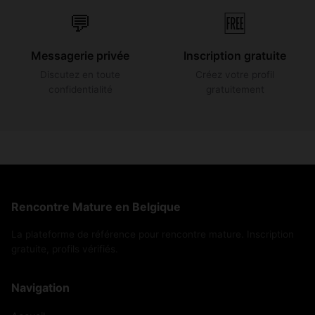
💬
🆓
Messagerie privée
Inscription gratuite
Discutez en toute
Créez votre profil
confidentialité
gratuitement
Rencontre Mature en Belgique
La plateforme de référence pour rencontre mature. Inscription
gratuite, profils vérifiés.
Navigation