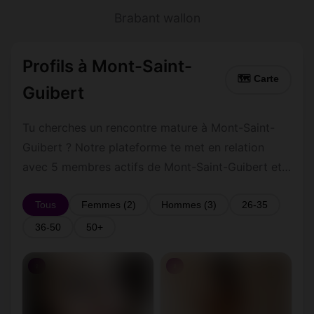
Brabant wallon
Profils à Mont-Saint-
🗺 Carte
Guibert
Tu cherches un rencontre mature à Mont-Saint-
Guibert ? Notre plateforme te met en relation
avec 5 membres actifs de Mont-Saint-Guibert et
ses environs dans le Brabant wallon. Inscris-toi
gratuitement pour contacter les membres de
Tous
Femmes (2)
Hommes (3)
26-35
Mont-Saint-Guibert et les alentours.
36-50
50+
♀
♀