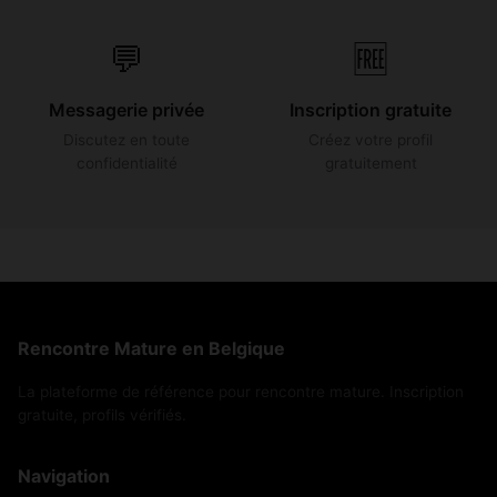
💬
🆓
Messagerie privée
Inscription gratuite
Discutez en toute
Créez votre profil
confidentialité
gratuitement
Rencontre Mature en Belgique
La plateforme de référence pour rencontre mature. Inscription
gratuite, profils vérifiés.
Navigation