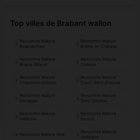
Top villes de Brabant wallon
Rencontre Mature
Rencontre Mature
Beauvechain
Braine-le-Château
Rencontre Mature
Rencontre Mature
Braine-l’Alleud
Chastre
Rencontre Mature
Rencontre Mature
Chaumont-Gistoux
Court-Saint-Etienne
Rencontre Mature
Rencontre Mature
Genappe
Grez-Doiceau
Rencontre Mature
Rencontre Mature
Hélécine
Incourt
Rencontre Mature
Rencontre Mature Ittre
Jodoigne