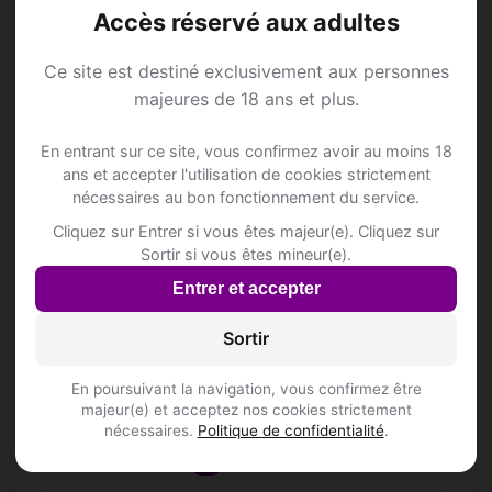
sont inscrits à Nivelles ?
Accès réservé aux adultes
Ce site est destiné exclusivement aux personnes
Les profils sont-ils vérifiés ?
majeures de 18 ans et plus.
En entrant sur ce site, vous confirmez avoir au moins 18
Lieux de sortie à Nivelles
ans et accepter l'utilisation de cookies strictement
nécessaires au bon fonctionnement du service.
Cliquez sur Entrer si vous êtes majeur(e). Cliquez sur
📍 Barss
1
Sortir si vous êtes mineur(e).
Entrer et accepter
Le Guerseli
Rue du Géant 2/8
Sortir
En poursuivant la navigation, vous confirmez être
📍 Hôtelss
9
majeur(e) et acceptez nos cookies strictement
nécessaires.
Politique de confidentialité
.
📍 Restaurantss
74