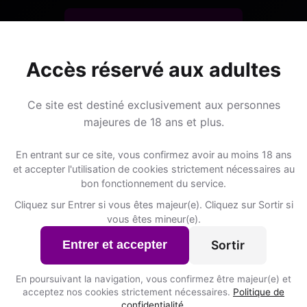
S'inscrire gratuitement
Accès réservé aux adultes
Ce site est destiné exclusivement aux personnes
majeures de 18 ans et plus.
Lieux de sorti
En entrant sur ce site, vous confirmez avoir au moins 18 ans
et accepter l'utilisation de cookies strictement nécessaires au
bon fonctionnement du service.
meries ?
📍 Hôtelss
4
Cliquez sur Entrer si vous êtes majeur(e). Cliquez sur Sortir si
vous êtes mineur(e).
ARTS-SARS JACQUES TY
Sortir
Entrer et accepter
Rue des Ecoles 41
t inscrits à Frameries
En poursuivant la navigation, vous confirmez être majeur(e) et
FINESCO BELGIUM
acceptez nos cookies strictement nécessaires.
Politique de
Chaussée Romaine 35
confidentialité
.