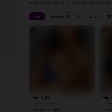
pour commencer à tchatter avec les membr
Tous
Femmes (3)
Hommes (2)
36
♀
♀
Janna, 46
Raph
Lion • Freelance
Poiss
Frameries • Hainaut
Framer