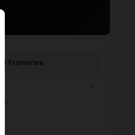
e à Frameries
TGAT