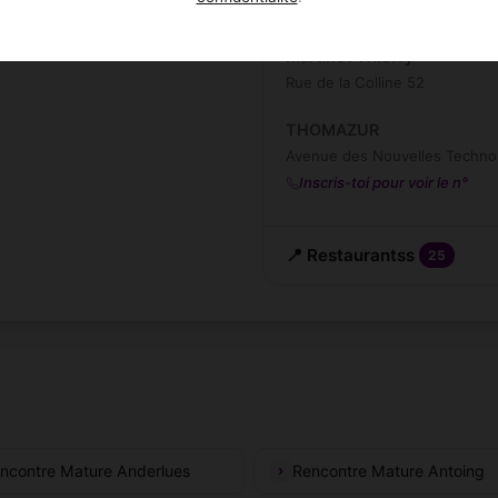
Inscris-toi pour voir le n°
Martinot Thierry
Rue de la Colline 52
THOMAZUR
Avenue des Nouvelles Technol
Inscris-toi pour voir le n°
📍 Restaurantss
25
ncontre Mature Anderlues
Rencontre Mature Antoing