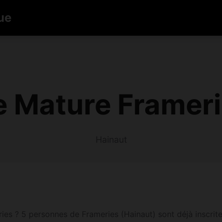
ue
e Mature Frameri
Hainaut
s ? 5 personnes de Frameries (Hainaut) sont déjà inscrites 