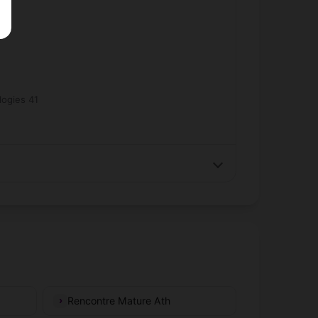
ogies 41
Rencontre Mature Ath