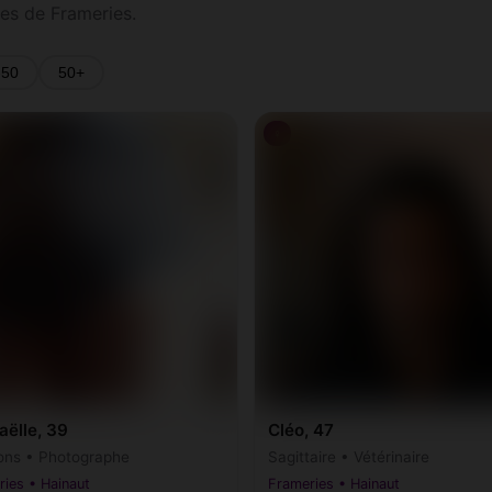
es de Frameries.
-50
50+
♀
aëlle, 39
Cléo, 47
ons • Photographe
Sagittaire • Vétérinaire
ies • Hainaut
Frameries • Hainaut