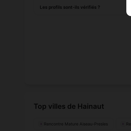
Les profils sont-ils vérifiés ?
Top villes de Hainaut
Rencontre Mature Aiseau-Presles
Re