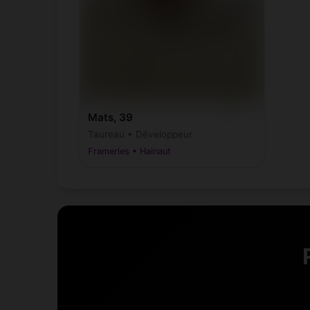
Mats, 39
Taureau • Développeur
Frameries • Hainaut