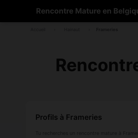
Rencontre Mature en Belgiq
Accueil
›
Hainaut
›
Frameries
Rencontr
Profils à Frameries
Tu recherches un rencontre mature à Framerie