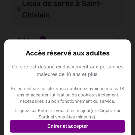
Lieux de sortie à Saint-
Ghislain
📍 Hôtelss
1
Accès réservé aux adultes
SCALIM
Rue de la Verrerie 5
Ce site est destiné exclusivement aux personnes
majeures de 18 ans et plus.
📍 Restaurantss
33
En entrant sur ce site, vous confirmez avoir au moins 18
ans et accepter l'utilisation de cookies strictement
nécessaires au bon fonctionnement du service.
Cliquez sur Entrer si vous êtes majeur(e). Cliquez sur
Top villes de Hainaut
Sortir si vous êtes mineur(e).
Entrer et accepter
Rencontre Mature
Rencontre Mature
Aiseau-Presles
Anderlues