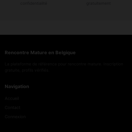
confidentialité
gratuitement
Rencontre Mature en Belgique
La plateforme de référence pour rencontre mature. Inscription
gratuite, profils vérifiés.
Navigation
Accueil
Contact
Connexion