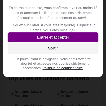
📍 Hôtelss
2
En entrant sur ce site, vous confirmez avoir au moins 18
ans et accepter l'utilisation de cookies strictement
nécessaires au bon fonctionnement du service.
Gastenhof Ter Lombeek
Koning Albertstraat 137
Cliquez sur Entrer si vous êtes majeur(e). Cliquez sur
Sortir si vous êtes mineur(e).
Gastenhof Ter Lombeek
Entrer et accepter
Koning Albertstraat 137
Sortir
📍 Restaurantss
16
En poursuivant la navigation, vous confirmez être
majeur(e) et acceptez nos cookies strictement
nécessaires.
Politique de confidentialité
.
Top villes de Brabant flamand
Rencontre Mature
Rencontre Mature
Aarschot
Affligem
Rencontre Mature
Rencontre Mature