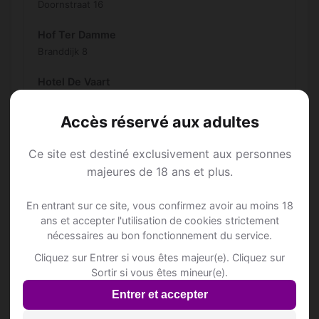
Doornstraat 16
Hof Ter Damme
Branddijk 8
Hotel De Vaart
Damse Vaart-Noord 34
Accès réservé aux adultes
Hotel Vredehof
Dorpsstraat 1
Ce site est destiné exclusivement aux personnes
majeures de 18 ans et plus.
Hulsterlo Hoeve
Oude Sluissedijk 52
En entrant sur ce site, vous confirmez avoir au moins 18
Inscris-toi pour voir le n°
ans et accepter l'utilisation de cookies strictement
nécessaires au bon fonctionnement du service.
PACKANDGO
Cliquez sur Entrer si vous êtes majeur(e). Cliquez sur
Brieversweg 10
Sortir si vous êtes mineur(e).
Inscris-toi pour voir le n°
Entrer et accepter
Riche Terre