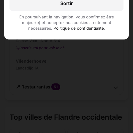
Bruggesteenweg 38
Sortir
SWANder
En poursuivant la navigation, vous confirmez être
Zwaanstraat 2/A
majeur(e) et acceptez nos cookies strictement
nécessaires.
Politique de confidentialité
.
Ter Polders - Antiek
Damse Vaart-Noord 3-4
Inscris-toi pour voir le n°
Vlienderhoeve
Landsdijk 1A
📍 Restaurantss
51
Top villes de Flandre occidentale