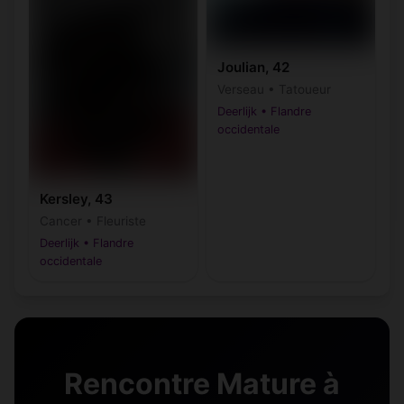
Joulian, 42
Verseau • Tatoueur
Deerlijk • Flandre
occidentale
Kersley, 43
Cancer • Fleuriste
Deerlijk • Flandre
occidentale
Rencontre Mature à