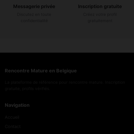
Messagerie privée
Inscription gratuite
Discutez en toute
Créez votre profil
confidentialité
gratuitement
Rencontre Mature en Belgique
La plateforme de référence pour rencontre mature. Inscription
gratuite, profils vérifiés.
Navigation
Accueil
Contact