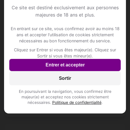
Ce site est destiné exclusivement aux personnes
majeures de 18 ans et plus.
📍 Hôtelss
3
En entrant sur ce site, vous confirmez avoir au moins 18
Het Gavernest
ans et accepter l'utilisation de cookies strictement
Iepersestraat 12
nécessaires au bon fonctionnement du service.
Cliquez sur Entrer si vous êtes majeur(e). Cliquez sur
OIKOS INVESTMENT
Sortir si vous êtes mineur(e).
Marktstraat 89
Entrer et accepter
PAUWELS VERHAEGHE INVESTMENT
Sortir
Gravin Adelahof 7
Inscris-toi pour voir le n°
En poursuivant la navigation, vous confirmez être
majeur(e) et acceptez nos cookies strictement
nécessaires.
Politique de confidentialité
.
📍 Restaurantss
39