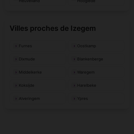
Heuvelland
Hooglede
Villes proches de Izegem
Furnes
Oostkamp
Dixmude
Blankenberge
Middelkerke
Waregem
Koksijde
Harelbeke
Alveringem
Ypres