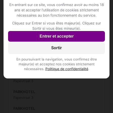
Nederweg 24
En entrant sur ce site, vous confirmez avoir au moins 18
ans et accepter l'utilisation de cookies strictement
Morningstar
nécessaires au bon fonctionnement du service.
Grote Markt 36
Cliquez sur Entrer si vous êtes majeur(e). Cliquez sur
Inscris-toi pour voir le n°
Sortir si vous êtes mineur(e).
PARK HOTEL IZEGEM
Entrer et accepter
Papestraat 3
Sortir
Inscris-toi pour voir le n°
PARKHOTEL
En poursuivant la navigation, vous confirmez être
majeur(e) et acceptez nos cookies strictement
Papestraat 3
nécessaires.
Politique de confidentialité
.
PARKHOTEL
Papestraat 3
PARKHOTEL
Papestraat 3
PARKHOTEL