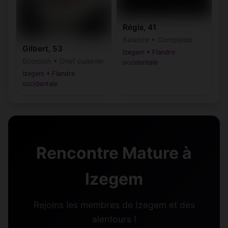
Régis, 41
Balance • Comptable
Gilbert, 53
Izegem • Flandre
Scorpion • Chef cuisinier
occidentale
Izegem • Flandre
occidentale
Rencontre Mature à
Izegem
Rejoins les membres de Izegem et des
alentours !