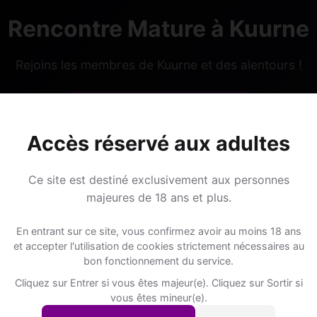
Rencontre Mature à Kuurne
Rejoins les membres de Kuurne et des alentours !
S'inscrire gratuitement
Accès réservé aux adultes
Ce site est destiné exclusivement aux personnes
majeures de 18 ans et plus.
Lieux de sorti
En entrant sur ce site, vous confirmez avoir au moins 18 ans
et accepter l'utilisation de cookies strictement nécessaires au
bon fonctionnement du service.
Cliquez sur Entrer si vous êtes majeur(e). Cliquez sur Sortir si
rne ?
📍 Hôtelss
5
vous êtes mineur(e).