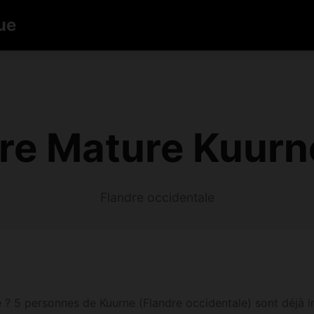
ue
re Mature Kuurn
Flandre occidentale
 5 personnes de Kuurne (Flandre occidentale) sont déjà insc