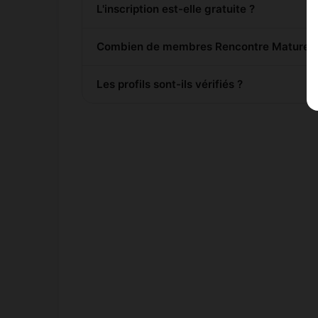
L'inscription est-elle gratuite ?
Combien de membres Rencontre Mature son
Les profils sont-ils vérifiés ?