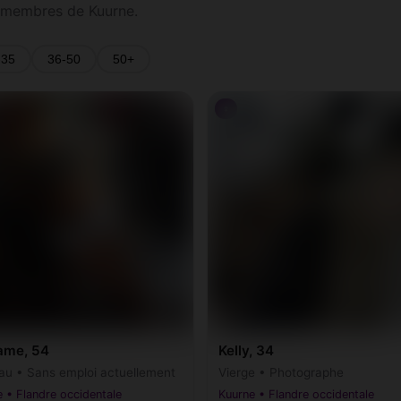
 membres de Kuurne.
-35
36-50
50+
♀
ame, 54
Kelly, 34
au • Sans emploi actuellement
Vierge • Photographe
 • Flandre occidentale
Kuurne • Flandre occidentale