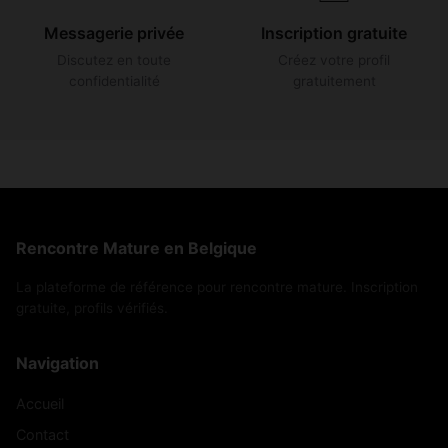
Messagerie privée
Inscription gratuite
Discutez en toute
Créez votre profil
confidentialité
gratuitement
Rencontre Mature en Belgique
La plateforme de référence pour rencontre mature. Inscription
gratuite, profils vérifiés.
Navigation
Accueil
Contact