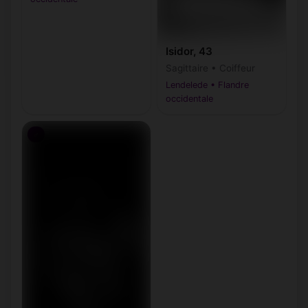
Isidor, 43
Sagittaire • Coiffeur
Lendelede • Flandre
occidentale
♂