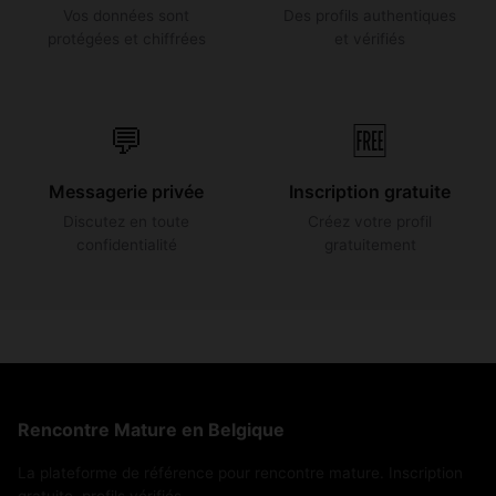
Vos données sont
Des profils authentiques
protégées et chiffrées
et vérifiés
💬
🆓
Messagerie privée
Inscription gratuite
Discutez en toute
Créez votre profil
confidentialité
gratuitement
Rencontre Mature en Belgique
La plateforme de référence pour rencontre mature. Inscription