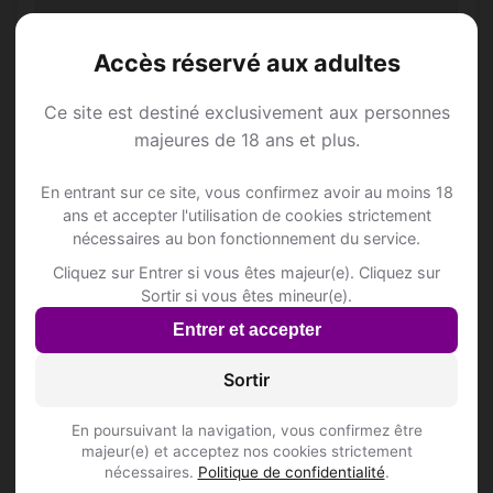
Accès réservé aux adultes
📍 Hôtelss
5
Ce site est destiné exclusivement aux personnes
CHIRO LOZEN
majeures de 18 ans et plus.
Kerkhofstraat 32
En entrant sur ce site, vous confirmez avoir au moins 18
LEEFJENATUUR
ans et accepter l'utilisation de cookies strictement
Luysenweg 2/A
nécessaires au bon fonctionnement du service.
SLOERODOE
Cliquez sur Entrer si vous êtes majeur(e). Cliquez sur
Dorpsstraat 47
Sortir si vous êtes mineur(e).
Inscris-toi pour voir le n°
Entrer et accepter
VAN ASTEN WILHELMUS PETRUS JOHAN
Sortir
Monshofstraat 9 A
Inscris-toi pour voir le n°
En poursuivant la navigation, vous confirmez être
majeur(e) et acceptez nos cookies strictement
WAGTHO - VILLA DE KEMPEN
nécessaires.
Politique de confidentialité
.