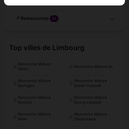
Fabriekstraat 112
📍 Restaurantss
21
Top villes de Limbourg
Rencontre Mature
Rencontre Mature As
Alken
Rencontre Mature
Rencontre Mature
Beringen
Bilzen-Hoeselt
Rencontre Mature
Rencontre Mature
Bocholt
Bourg-Léopold
Rencontre Mature
Rencontre Mature
Bree
Diepenbeek