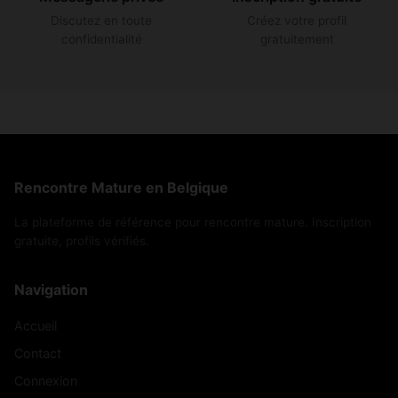
Discutez en toute
Créez votre profil
confidentialité
gratuitement
Rencontre Mature en Belgique
La plateforme de référence pour rencontre mature. Inscription
gratuite, profils vérifiés.
Navigation
Accueil
Contact
Connexion