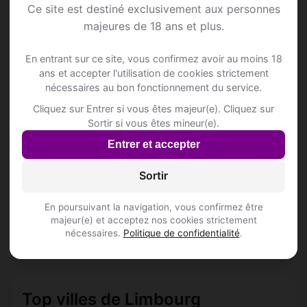
Ce site est destiné exclusivement aux personnes
majeures de 18 ans et plus.
📍 Hôtelss
2
En entrant sur ce site, vous confirmez avoir au moins 18
ans et accepter l'utilisation de cookies strictement
nécessaires au bon fonctionnement du service.
Boskar Peer
Markt 1
Cliquez sur Entrer si vous êtes majeur(e). Cliquez sur
Inscris-toi pour voir le n°
Sortir si vous êtes mineur(e).
Entrer et accepter
Factorij 10
Spoorwegstraat 12/2
Sortir
Inscris-toi pour voir le n°
En poursuivant la navigation, vous confirmez être
majeur(e) et acceptez nos cookies strictement
📍 Restaurantss
22
nécessaires.
Politique de confidentialité
.
Top villes de Limbourg