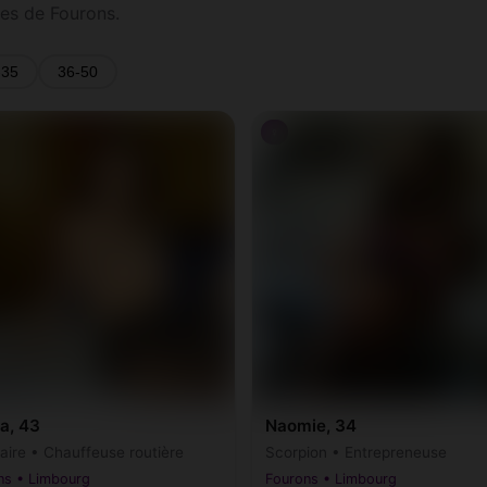
es de Fourons.
-35
36-50
♀
a, 43
Naomie, 34
taire • Chauffeuse routière
Scorpion • Entrepreneuse
ns • Limbourg
Fourons • Limbourg