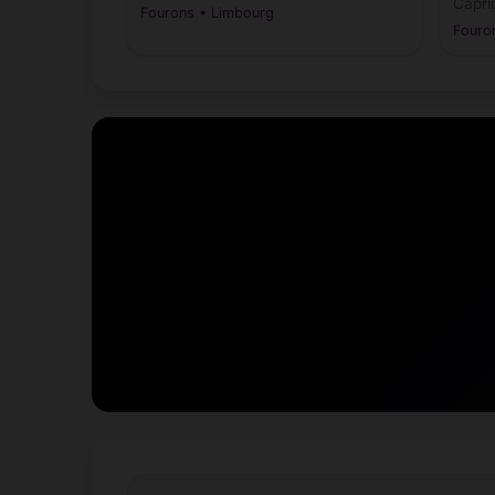
Capri
Fourons • Limbourg
Fouro