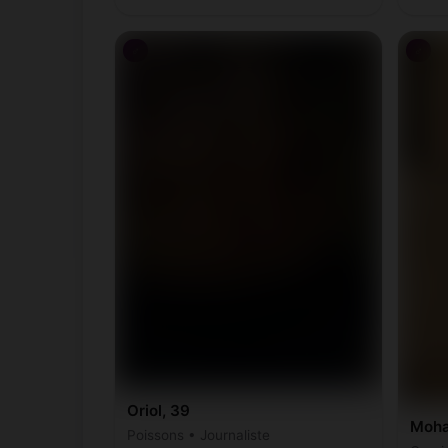
♂
♂
Oriol, 39
Moha
Poissons • Journaliste