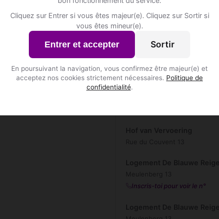
bon fonctionnement du service.
DE NOOR
Cliquez sur Entrer si vous êtes majeur(e). Cliquez sur Sortir si
Vitschen 38
vous êtes mineur(e).
Inscris-toi pour voir le n°
Sortir
Entrer et accepter
Fogo
Altembrouck 4
En poursuivant la navigation, vous confirmez être majeur(e) et
Inscris-toi pour voir le n°
acceptez nos cookies strictement nécessaires.
Politique de
confidentialité
.
Gaar Concept
Kinkenberg 6
Hof van Vervoering
Rue du Couvent 13
Logement De Blauwe Reig
Meulenberg 13
Inscris-toi pour voir le n°
Logement De Blauwe Reig
Meulenberg 13