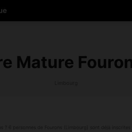
ue
e Mature Fouro
Limbourg
 ? 6 personnes de Fourons (Limbourg) sont déjà inscrites et