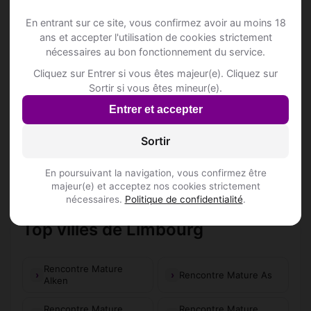
Goeslaerstraat 53
En entrant sur ce site, vous confirmez avoir au moins 18
Wellness studio
ans et accepter l'utilisation de cookies strictement
Sint-Trudostraat 25
nécessaires au bon fonctionnement du service.
Inscris-toi pour voir le n°
Cliquez sur Entrer si vous êtes majeur(e). Cliquez sur
Sortir si vous êtes mineur(e).
ZWARTE RING
Entrer et accepter
Grote Baan 35
Sortir
📍 Restaurantss
18
En poursuivant la navigation, vous confirmez être
majeur(e) et acceptez nos cookies strictement
nécessaires.
Politique de confidentialité
.
Top villes de Limbourg
Rencontre Mature
Rencontre Mature As
Alken
Rencontre Mature
Rencontre Mature