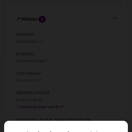
📍 Hôtelss
9
ASMARA
Weidestraat 11
Al Mulino
Molenveldstraat 7
Café Flipper
Heirstraat 157
DREMPELHOEVE
Broekstraat 86
Inscris-toi pour voir le n°
KVCM VOLLEYBAL MAASMECHELEN
Herkveldstraat 46