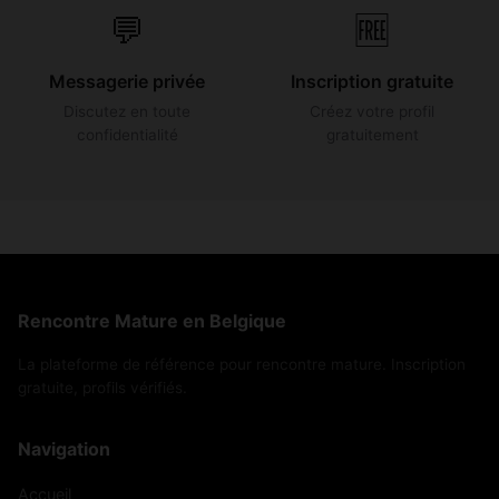
💬
🆓
Messagerie privée
Inscription gratuite
Discutez en toute
Créez votre profil
confidentialité
gratuitement
Rencontre Mature en Belgique
La plateforme de référence pour rencontre mature. Inscription
gratuite, profils vérifiés.
Navigation
Accueil