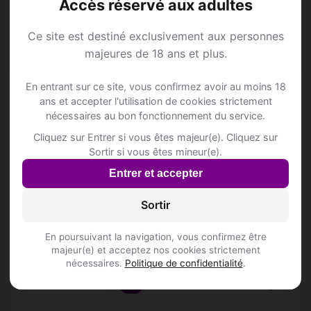
Accès réservé aux adultes
Inscris-toi pour voir le n°
Krimacom
Ce site est destiné exclusivement aux personnes
Dokter Haubenlaan 59
majeures de 18 ans et plus.
Inscris-toi pour voir le n°
En entrant sur ce site, vous confirmez avoir au moins 18
LIKA
ans et accepter l'utilisation de cookies strictement
Koninginnelaan 44/3
nécessaires au bon fonctionnement du service.
Inscris-toi pour voir le n°
Cliquez sur Entrer si vous êtes majeur(e). Cliquez sur
Sortir si vous êtes mineur(e).
Terhills Hotels
Entrer et accepter
Zetellaan 68
Inscris-toi pour voir le n°
Sortir
de Taller-Hoeve
En poursuivant la navigation, vous confirmez être
Grotestraat 289
majeur(e) et acceptez nos cookies strictement
nécessaires.
Politique de confidentialité
.
📍 Restaurantss
90