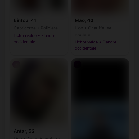
Bintou, 41
Mao, 40
Capricorne • Policière
Lion • Chauffeuse
routière
Lichtervelde • Flandre
occidentale
Lichtervelde • Flandre
occidentale
♂
♂
Antar, 52
Lion • Agent immobilier