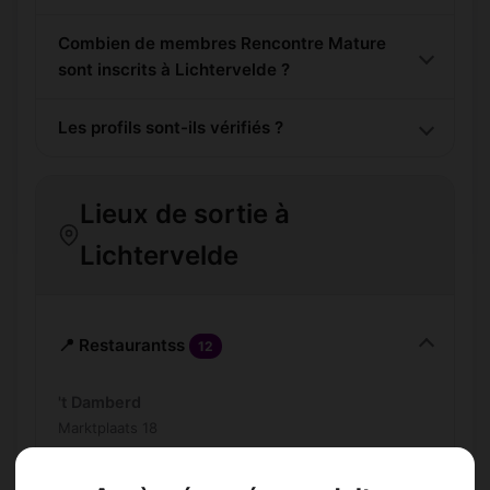
Combien de membres Rencontre Mature
sont inscrits à Lichtervelde ?
Les profils sont-ils vérifiés ?
Lieux de sortie à
Lichtervelde
📍 Restaurantss
12
't Damberd
Marktplaats 18
Bistro Loka