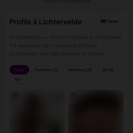
Flandre occidentale
Profils à Lichtervelde
🗺 Carte
Tu recherches un rencontre mature à Lichtervelde
? 5 personnes de Lichtervelde (Flandre
occidentale) sont déjà inscrites et actives.
Inscription gratuite et rapide pour commencer à
tchatter avec les membres de Lichtervelde.
Tous
Femmes (2)
Hommes (3)
36-50
50+
♀
♀