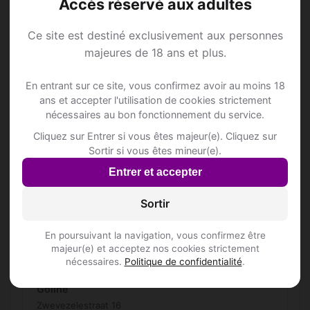
Accès réservé aux adultes
Kortemarkstraat 117
Inscris-toi pour voir le n°
Ce site est destiné exclusivement aux personnes
majeures de 18 ans et plus.
D'Hoeve
Roeselarebaan 70
En entrant sur ce site, vous confirmez avoir au moins 18
Inscris-toi pour voir le n°
ans et accepter l'utilisation de cookies strictement
nécessaires au bon fonctionnement du service.
DE BIETEMOLEN
Hogelaanstraat 3
Cliquez sur Entrer si vous êtes majeur(e). Cliquez sur
Inscris-toi pour voir le n°
Sortir si vous êtes mineur(e).
Entrer et accepter
DEN GOUDEN APPEL
Marktplaats 13
Sortir
Inscris-toi pour voir le n°
En poursuivant la navigation, vous confirmez être
De Steeg
majeur(e) et acceptez nos cookies strictement
Neerstraat 6
nécessaires.
Politique de confidentialité
.
Goline
Zwevezelestraat 16