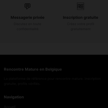
💬
🆓
Messagerie privée
Inscription gratuite
Discutez en toute
Créez votre profil
confidentialité
gratuitement
Rencontre Mature en Belgique
La plateforme de référence pour rencontre mature. Inscription
gratuite, profils vérifiés.
Navigation
Accueil